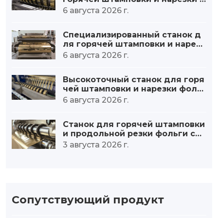
ольги – увеличение производит
6 августа 2026 г.
ельности.
Специализированный станок д
ля горячей штамповки и нарезк
и фольги большого диаметра р
6 августа 2026 г.
улонов.
Высокоточный станок для горя
чей штамповки и нарезки фольг
и – минимальная погрешность.
6 августа 2026 г.
Станок для горячей штамповки
и продольной резки фольги со
стабильным контролем натяже
3 августа 2026 г.
ния: от точного натяжения до п
ревосходного качества.
Сопутствующий продукт