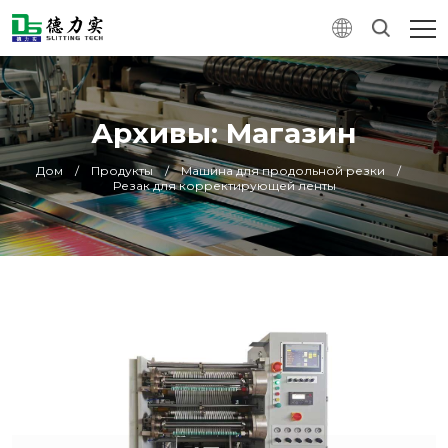
Архивы: Магазин
Дом
/
Продукты
/
Машина для продольной резки
/
Резак для корректирующей ленты