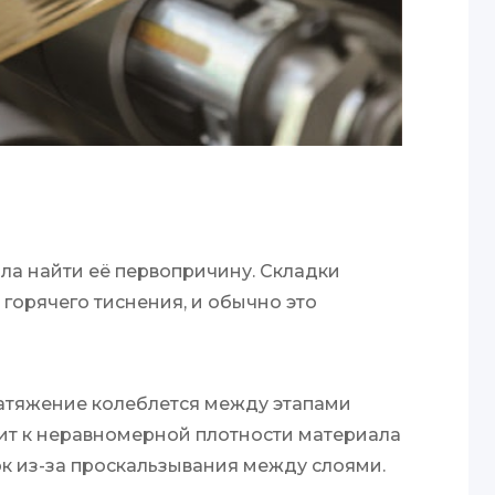
а найти её первопричину. Складки
 горячего тиснения, и обычно это
атяжение колеблется между этапами
дит к неравномерной плотности материала
к из-за проскальзывания между слоями.