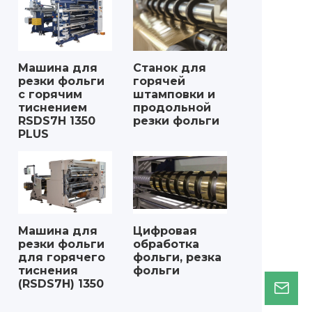
Машина для
Станок для
резки фольги
горячей
с горячим
штамповки и
тиснением
продольной
RSDS7H 1350
резки фольги
PLUS
Машина для
Цифровая
резки фольги
обработка
для горячего
фольги, резка
тиснения
фольги
(RSDS7H) 1350