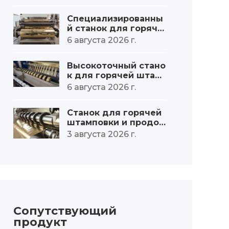
фольги – увеличение
производительност
Специализированны
и.
й станок для горяче
й штамповки и нарез
6 августа 2026 г.
ки фольги большого
диаметра рулонов.
Высокоточный стано
к для горячей штам
повки и нарезки фол
6 августа 2026 г.
ьги – минимальная п
огрешность.
Станок для горячей
штамповки и продол
ьной резки фольги с
3 августа 2026 г.
о стабильным контр
олем натяжения: от
точного натяжения
до превосходного ка
чества.
Сопутствующий
продукт