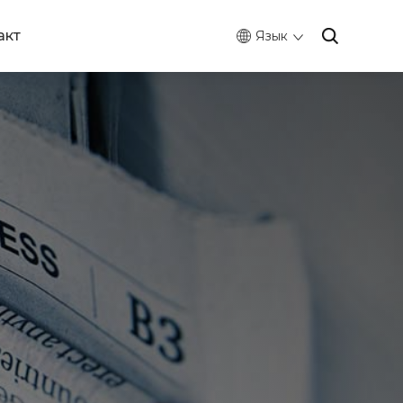
акт
Язык