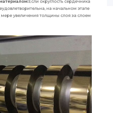
 материалом:
Если округлость сердечника
еудовлетворительна, на начальном этапе
о мере увеличения толщины слоя за слоем