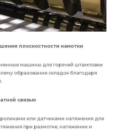
чшения плоскостности намотки
еменные машины для горячей штамповки
блему образования складок благодаря
.
ратной связью
роликами или датчиками натяжения для
атяжения при размотке, натяжении и