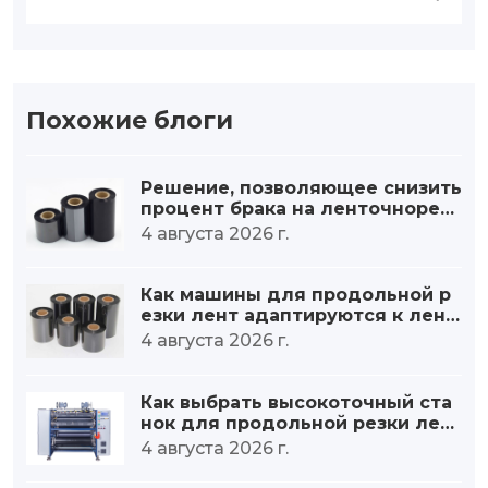
Похожие блоги
Решение, позволяющее снизить
процент брака на ленточнорезь
ных станках на 30%.
4 августа 2026 г.
Как машины для продольной р
езки лент адаптируются к лент
ам на восковой, смешанной и см
4 августа 2026 г.
оляной основе?
Как выбрать высокоточный ста
нок для продольной резки лен
т?
4 августа 2026 г.