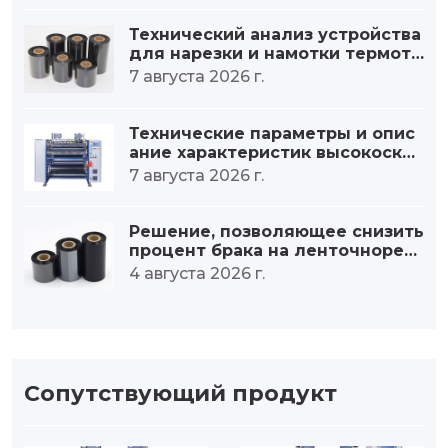
Технический анализ устройства
для нарезки и намотки термотр
ансферной ленты.
7 августа 2026 г.
Технические параметры и опис
ание характеристик высокоскор
остного станка для продольно
7 августа 2026 г.
й резки лент.
Решение, позволяющее снизить
процент брака на ленточнорезь
ных станках на 30%.
4 августа 2026 г.
Сопутствующий продукт