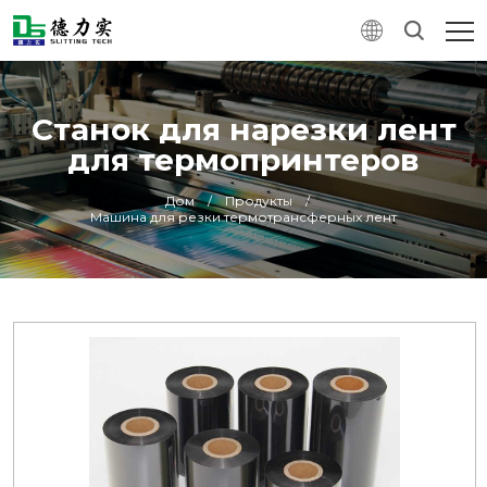
Станок для нарезки лент
для термопринтеров
Дом
/
Продукты
/
Машина для резки термотрансферных лент
0