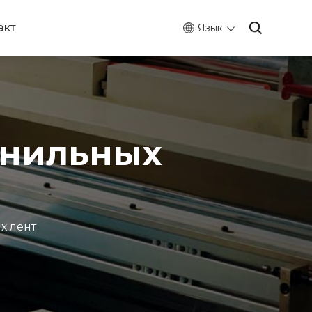
акт
Язык
рнильных
х лент
0