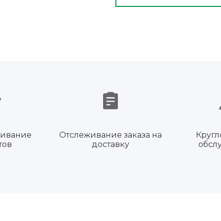
живание
Отслеживание заказа на
Кругл
тов
доставку
обсл