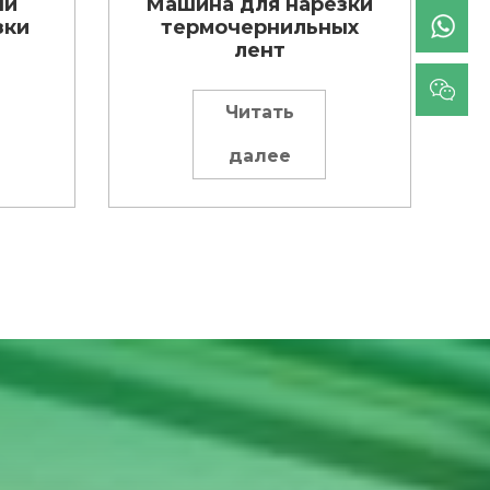
ый
Машина для нарезки
зки
термочернильных
лент
Читать
далее