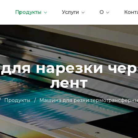
Продукты
Услуги
О
Конт
для нарезки че
лент
/
Продукты
/
Машина для резки термотрансферны