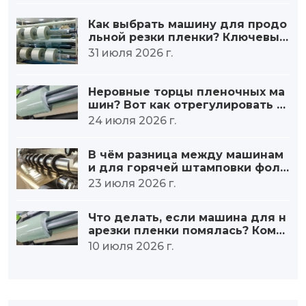
Как выбрать машину для продо
льной резки пленки? Ключевым
моментом является рассмотре
31 июля 2026 г.
ние следующих пяти пунктов.
Неровные торцы пленочных ма
шин? Вот как отрегулировать н
атяжение при перемотке пленк
24 июля 2026 г.
и.
В чём разница между машинам
и для горячей штамповки фоль
ги и обычными машинами для н
23 июля 2026 г.
арезки плёнки?
Что делать, если машина для н
арезки пленки помялась? Комп
лексный анализ: от первопричи
10 июля 2026 г.
н до мер по устранению пробле
мы.