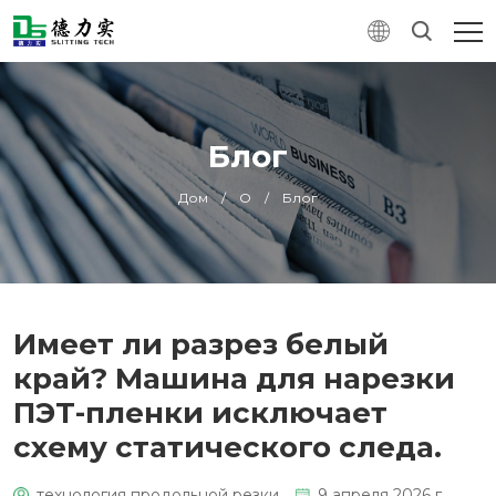
Блог
Дом
/
О
/
Блог
Имеет ли разрез белый
край? Машина для нарезки
ПЭТ-пленки исключает
схему статического следа.
технология продольной резки
9 апреля 2026 г.